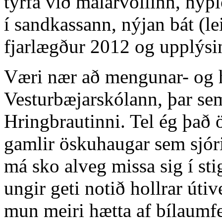
tyrfa við malarvöllinn, nýpl
í sandkassann, nýjan bát (le
fjarlægður 2012 og upplýsin
Væri nær að mengunar- og 
Vesturbæjarskólann, þar sem
Hringbrautinni. Tel ég það 
gamlir öskuhaugar sem sjóri
má sko alveg missa sig í st
ungir geti notið hollrar útiv
mun meiri hætta af bílaumfe