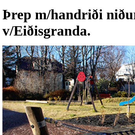
Þrep m/handriði niður
v/Eiðisgranda.