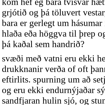
kom hef ég bara tvisvar hæ
grjótið og þá töluvert vesta
bara er gerlegt um hásumar 
hlaða eða höggva til þrep o
þá kaðal sem handrið?
svæði með vatni eru ekki he
drukknanir verða of oft þan
eftirlits. spurning um að se
og eru ekki endurnýjaðar sýn
sandfjaran hulin sjó, og st