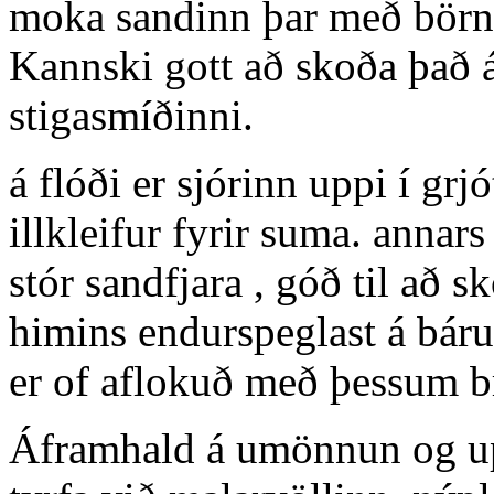
moka sandinn þar með börnu
Kannski gott að skoða það 
stigasmíðinni.
á flóði er sjórinn uppi í gr
illkleifur fyrir suma. annar
stór sandfjara , góð til að 
himins endurspeglast á báru
er of aflokuð með þessum br
Áframhald á umönnun og up