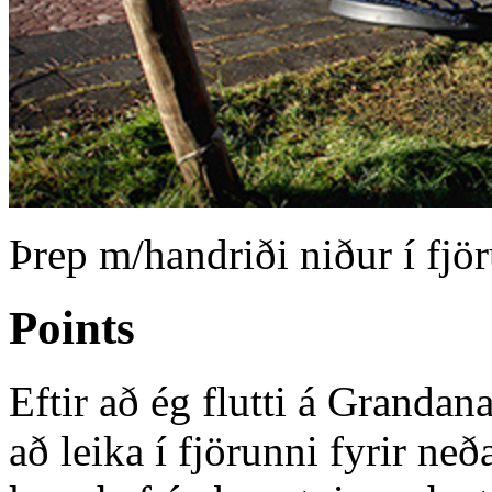
Þrep m/handriði niður í fjö
Points
Eftir að ég flutti á Granda
að leika í fjörunni fyrir ne