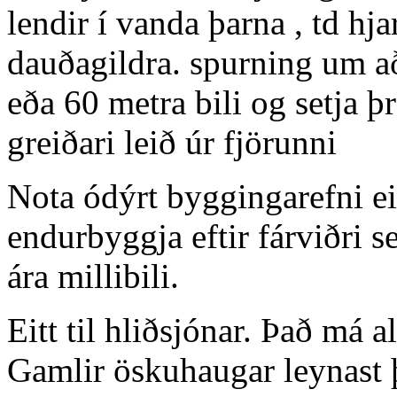
lendir í vanda þarna , td hja
dauðagildra. spurning um að
eða 60 metra bili og setja þr
greiðari leið úr fjörunni
Nota ódýrt byggingarefni ei
endurbyggja eftir fárviðri 
ára millibili.
Eitt til hliðsjónar. Það má
Gamlir öskuhaugar leynast þ