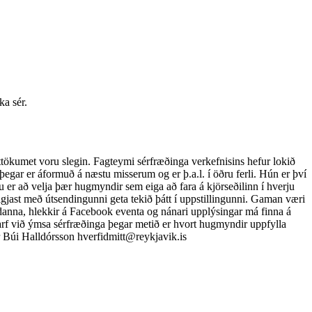
ka sér.
tökumet voru slegin. Fagteymi sérfræðinga verkefnisins hefur lokið
gar er áformuð á næstu misserum og er þ.a.l. í öðru ferli. Hún er því
 er að velja þær hugmyndir sem eiga að fara á kjörseðilinn í hverju
gjast með útsendingunni geta tekið þátt í uppstillingunni. Gaman væri
danna, hlekkir á Facebook eventa og nánari upplýsingar má finna á
mstarf við ýmsa sérfræðinga þegar metið er hvort hugmyndir uppfylla
ur Búi Halldórsson
hverfidmitt@reykjavik.is