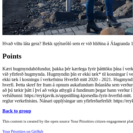
Hvað viltu láta gera? Bekk spýturóló sem er við hliðina á Álagranda 12
Points
Kæri hugmyndahöfundur, þakka þér kærlega fyrir þátttöku þína í verke
við yfirferð hugmynda. Hugmyndin þín er ekki tæk* til kosningar í ve
ekki tæk í kosningu í verkefninu Hverfið mitt 2020 - 2021. Hugmyndinn
hverfi. Þetta skref fer fram á opnum aukafundum íbúaráða sem verður s
að þú tækir þátt í því að vekja athygli á fundinum þegar hann verður
vefsíðunni: https://reykjavik.is/uppstilling-kjorsedla-fyrir-hverfid-mi
reglur verkefnisins. Nánari upplýsingar um yfirferðarferlið: https://r
Back to group
This content is created by the open source Your Priorities citizen engagement pl
Your Priorities on GitHub