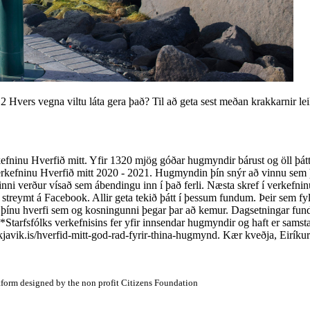
 Hvers vegna viltu láta gera það? Til að geta sest meðan krakkarnir lei
fninu Hverfið mitt. Yfir 1320 mjög góðar hugmyndir bárust og öll þátt
rkefninu Hverfið mitt 2020 - 2021. Hugmyndin þín snýr að vinnu sem þe
i verður vísað sem ábendingu inn í það ferli. Næsta skref í verkefninu
treymt á Facebook. Allir geta tekið þátt í þessum fundum. Þeir sem fyl
 í þínu hverfi sem og kosningunni þegar þar að kemur. Dagsetningar fun
tt. *Starfsfólks verkefnisins fer yfir innsendar hugmyndir og haft er sa
eykjavik.is/hverfid-mitt-god-rad-fyrir-thina-hugmynd. Kær kveðja, Eirík
atform designed by the non profit Citizens Foundation