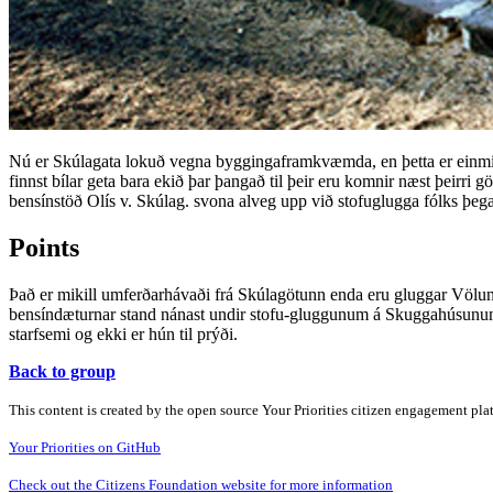
Nú er Skúlagata lokuð vegna byggingaframkvæmda, en þetta er einmitt
finnst bílar geta bara ekið þar þangað til þeir eru komnir næst þeirri g
bensínstöð Olís v. Skúlag. svona alveg upp við stofuglugga fólks þega
Points
Það er mikill umferðarhávaði frá Skúlagötunn enda eru gluggar Völund
bensíndæturnar stand nánast undir stofu-gluggunum á Skuggahúsunum. 
starfsemi og ekki er hún til prýði.
Back to group
This content is created by the open source Your Priorities citizen engagement pl
Your Priorities on GitHub
Check out the Citizens Foundation website for more information