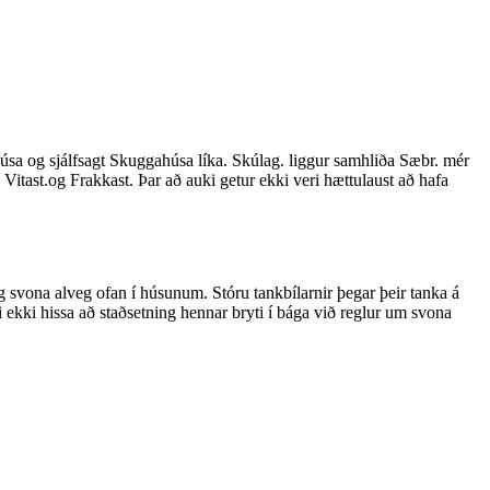
úsa og sjálfsagt Skuggahúsa líka. Skúlag. liggur samhliða Sæbr. mér
. Vitast.og Frakkast. Þar að auki getur ekki veri hættulaust að hafa
 svona alveg ofan í húsunum. Stóru tankbílarnir þegar þeir tanka á
kki hissa að staðsetning hennar bryti í bága við reglur um svona