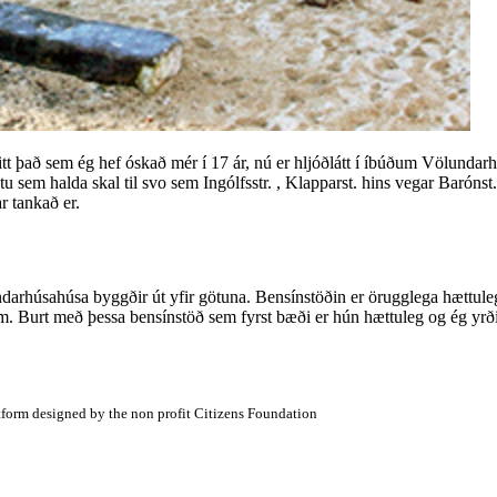
 það sem ég hef óskað mér í 17 ár, nú er hljóðlátt í íbúðum Völundarh
ötu sem halda skal til svo sem Ingólfsstr. , Klapparst. hins vegar Barónst
r tankað er.
arhúsahúsa byggðir út yfir götuna. Bensínstöðin er örugglega hættuleg
Burt með þessa bensínstöð sem fyrst bæði er hún hættuleg og ég yrði e
atform designed by the non profit Citizens Foundation