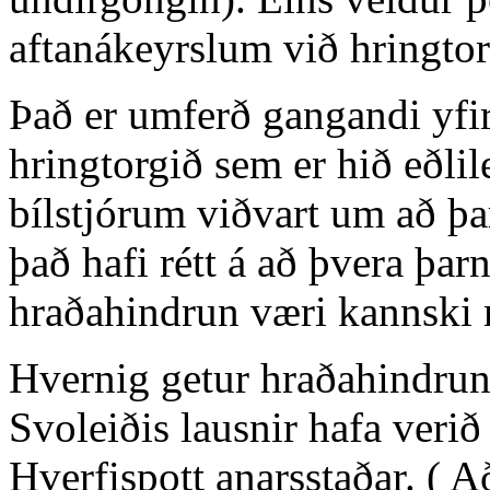
aftanákeyrslum við hringtor
Það er umferð gangandi yfi
hringtorgið sem er hið eðlil
bílstjórum viðvart um að þ
það hafi rétt á að þvera þar
hraðahindrun væri kannski 
Hvernig getur hraðahindrun 
Svoleiðis lausnir hafa verið 
Hverfispott anarsstaðar. ( 