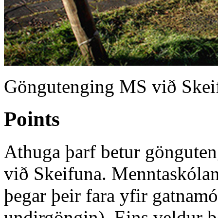
Göngutenging MS við Skei
Points
Athuga þarf betur göngute
við Skeifuna. Menntaskólan
þegar þeir fara yfir gatnamó
undirgöngin). Eins veldur þ