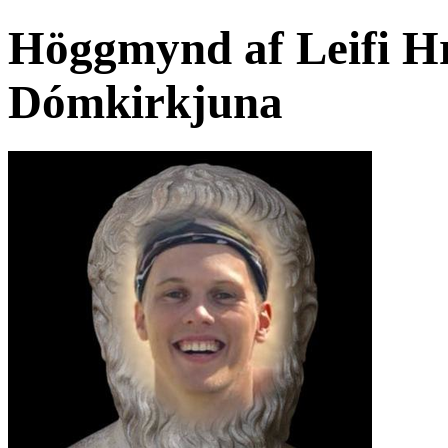
Höggmynd af Leifi Hr
Dómkirkjuna