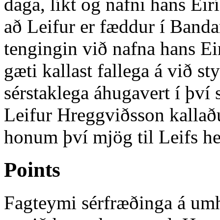
daga, líkt og nafni hans Eir
að Leifur er fæddur í Ban
tengingin við nafna hans E
gæti kallast fallega á við s
sérstaklega áhugavert í því
Leifur Hreggviðsson kallaðu
honum því mjög til Leifs h
Points
Fagteymi sérfræðinga á umh