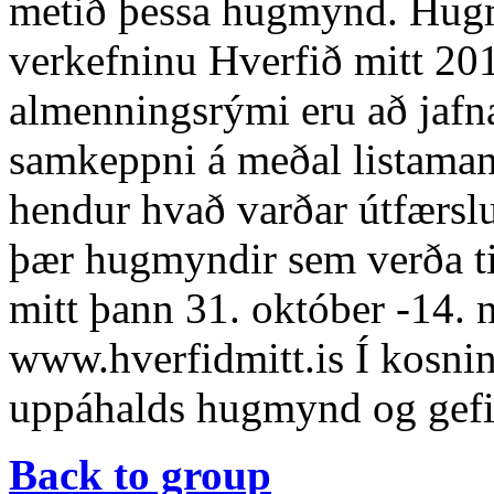
metið þessa hugmynd. Hugm
verkefninu Hverfið mitt 201
almenningsrými eru að jafn
samkeppni á meðal listamann
hendur hvað varðar útfærslu
þær hugmyndir sem verða ti
mitt þann 31. október -14. 
www.hverfidmitt.is Í kosni
uppáhalds hugmynd og gefið
Back to group