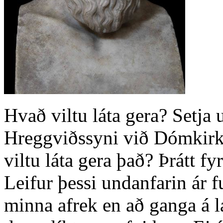
Hvað viltu láta gera? Setja
Hreggviðssyni við Dómkirk
viltu láta gera það? Þrátt fy
Leifur þessi undanfarin ár f
minna afrek en að ganga á 