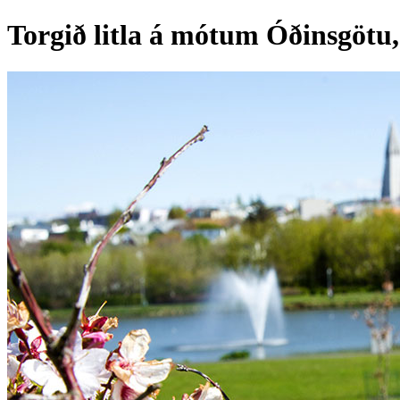
Torgið litla á mótum Óðinsgötu