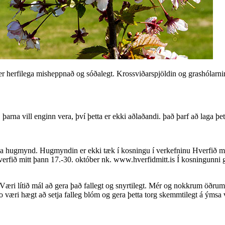
n er herfilega misheppnað og sóðalegt. Krossviðarspjöldin og grashólarnir
þarna vill enginn vera, því þetta er ekki aðlaðandi. það þarf að laga þet
ssa hugmynd. Hugmyndin er ekki tæk í kosningu í verkefninu Hverfið m
Hverfið mitt þann 17.-30. október nk. www.hverfidmitt.is Í kosningunn
 Væri lítið mál að gera það fallegt og snyrtilegt. Mér og nokkrum öðrum
Svo væri hægt að setja falleg blóm og gera þetta torg skemmtilegt á ýmsa 