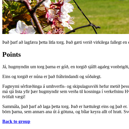
Það þarf að lagfæra þetta litla torg. Það gæti verið virkilega fallegt e
Points
Já, hugmyndin um torg þarna er góð, en torgið sjálft agaleg vonbrigði, 
Eins og torgið er núna er það fráhrindandi og sóðalegt.
Fagteymi sérfræðinga á umhverfis- og skipulagssviði hefur metið þe
má sjá lista yfir þær hugmyndir sem verða til kosninga í verkefninu 
tvöfalt vægi!
Sammála, það þarf að laga þetta torg. Það er hættulegt eins og það er.
börn þarna, sem annars ana út á götuna, og bílar keyra allt of hratt. 
Back to group