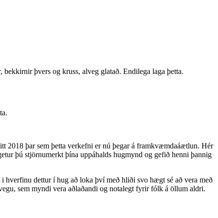
, bekkirnir þvers og kruss, alveg glatað. Endilega laga þetta.
ta.
itt 2018 þar sem þetta verkefni er nú þegar á framkvæmdaáætlun. Hér
i getur þú stjörnumerkt þína uppáhalds hugmynd og gefið henni þannig
 i hverfinu dettur í hug að loka því með hliði svo hægt sé að vera með
vegu, sem myndi vera aðlaðandi og notalegt fyrir fólk á öllum aldri.