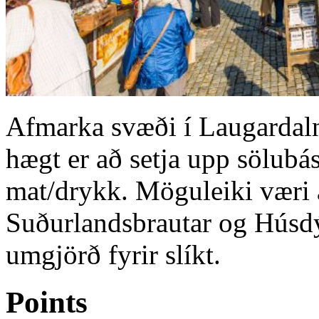
Afmarka svæði í Laugardal
hægt er að setja upp sölubás
mat/drykk. Möguleiki væri 
Suðurlandsbrautar og Húsdý
umgjörð fyrir slíkt.
Points