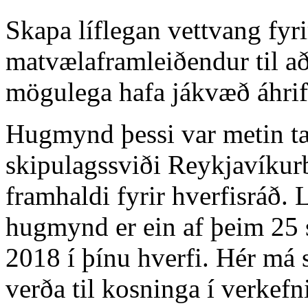
Skapa líflegan vettvang fyr
matvælaframleiðendur til að
mögulega hafa jákvæð áhrif
Hugmynd þessi var metin tæ
skipulagssviði Reykjavíkur
framhaldi fyrir hverfisráð. 
hugmynd er ein af þeim 25 
2018 í þínu hverfi. Hér má 
verða til kosninga í verkefn