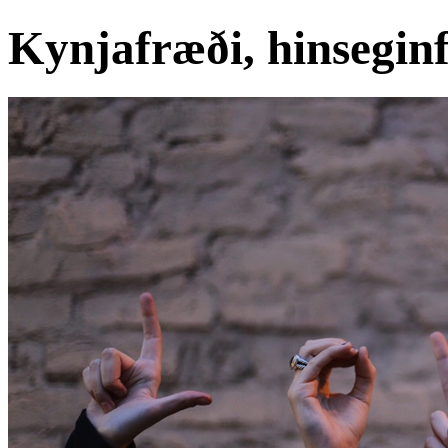
Kynjafræði, hinseginf