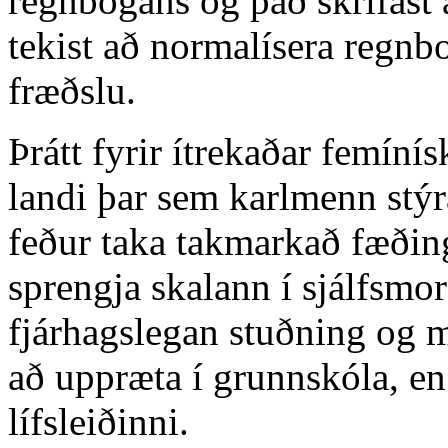
regnbogans og það skrifast 
tekist að normalísera regn
fræðslu.
Þrátt fyrir ítrekaðar femíní
landi þar sem karlmenn stýr
feður taka takmarkað fæðin
sprengja skalann í sjálfsmo
fjárhagslegan stuðning og mi
að uppræta í grunnskóla, en
lífsleiðinni.