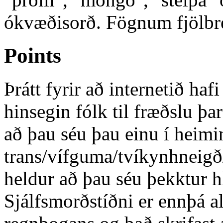
ókvæðisorð. Fögnum fjölbr
Points
Þrátt fyrir að internetið ha
hinsegin fólk til fræðslu þa
að þau séu þau einu í heim
trans/vífguma/tvíkynhneigð
heldur að þau séu þekktur hl
Sjálfsmorðstíðni er ennþá a