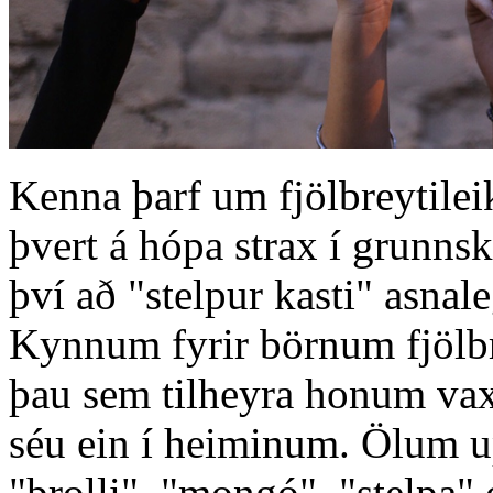
Kenna þarf um fjölbreytilei
þvert á hópa strax í grunn
því að "stelpur kasti" asnal
Kynnum fyrir börnum fjölbr
þau sem tilheyra honum vaxi
séu ein í heiminum. Ölum u
"þrolli", "mongó", "stelpa"