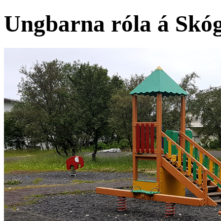
Ungbarna róla á Skóga