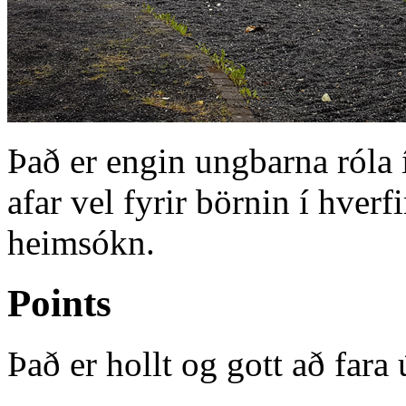
Það er engin ungbarna róla 
afar vel fyrir börnin í hver
heimsókn.
Points
Það er hollt og gott að far