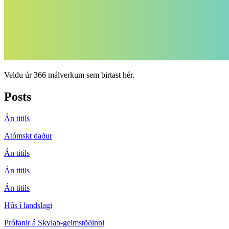
Veldu úr 366 málverkum sem birtast hér.
Posts
Án titils
Atómskt daður
Án titils
Án titils
Án titils
Hús í landslagi
Prófanir á Skylab-geimstöðinni