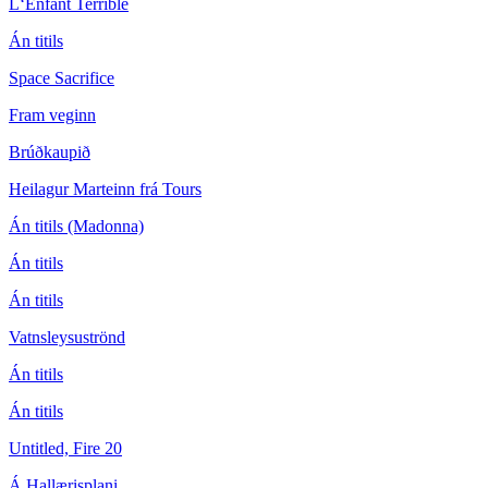
L‘Enfant Terrible
Án titils
Space Sacrifice
Fram veginn
Brúðkaupið
Heilagur Marteinn frá Tours
Án titils (Madonna)
Án titils
Án titils
Vatnsleysuströnd
Án titils
Án titils
Untitled, Fire 20
Á Hallærisplani