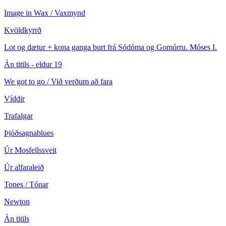
Image in Wax / Vaxmynd
Kvöldkyrrð
Lot og dætur + kona ganga burt frá Sódóma og Gomórru. Móses I.
Án titils - eldur 19
We got to go / Við verðum að fara
Víddir
Trafalgar
Þjóðsagnablues
Úr Mosfellssveit
Úr alfaraleið
Tones / Tónar
Newton
Án titils