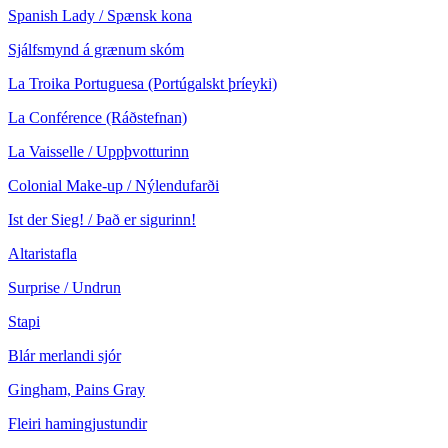
Spanish Lady / Spænsk kona
Sjálfsmynd á grænum skóm
La Troika Portuguesa (Portúgalskt þríeyki)
La Conférence (Ráðstefnan)
La Vaisselle / Uppþvotturinn
Colonial Make-up / Nýlendufarði
Ist der Sieg! / Það er sigurinn!
Altaristafla
Surprise / Undrun
Stapi
Blár merlandi sjór
Gingham, Pains Gray
Fleiri hamingjustundir