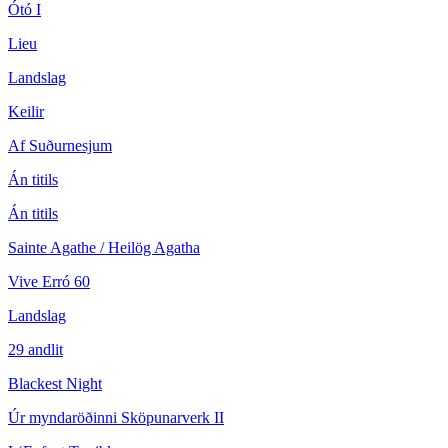
Ótó I
Lieu
Landslag
Keilir
Af Suðurnesjum
Án titils
Án titils
Sainte Agathe / Heilög Agatha
Vive Erró 60
Landslag
29 andlit
Blackest Night
Úr myndaröðinni Sköpunarverk II