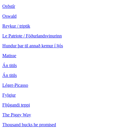
Orðstír
Oswald
Reykur / triptik
Le Patriote / Föðurlandsvinurinn
Hundur þar til annað kemur í ljós
Matisse
Án titils
Án titils
Léger-Picasso
Fylgjur
Fljúgandi teppi
The Piggy Way
Thousand bucks he promised