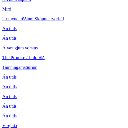
Miró
Úr myndaröðinni Sköpunarverk II
Án titils
Án titils
Á vængjum vorsins
The Promise / Loforðið
Tamningamaðurinn
Án titils
Án titils
Án titils
Án titils
Án titils
Virginia